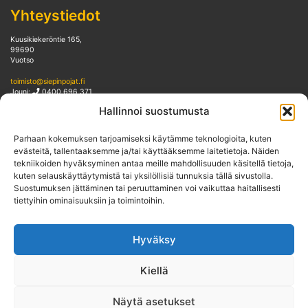
Yhteystiedot
Kuusikiekeröntie 165,
99690
Vuotso
toimisto@siepinpojat.fi
Jouni:
0400 696 371
Hallinnoi suostumusta
Tietosuojaseloste
Parhaan kokemuksen tarjoamiseksi käytämme teknologioita, kuten
Yhteistyössä
evästeitä, tallentaaksemme ja/tai käyttääksemme laitetietoja. Näiden
tekniikoiden hyväksyminen antaa meille mahdollisuuden käsitellä tietoja,
kuten selauskäyttäytymistä tai yksilöllisiä tunnuksia tällä sivustolla.
Suostumuksen jättäminen tai peruuttaminen voi vaikuttaa haitallisesti
tiettyihin ominaisuuksiin ja toimintoihin.
Hyväksy
Kiellä
Näytä asetukset