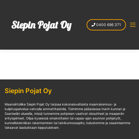
Skip
to
content
Siepin Pojat Oy
0400 696 371
Siepin Pojat Oy
Maansiirtoliike Siepin Pojat Oy tarjoaa kokonaisvaltaista maanrakennus- ja
kuljetuspalvelua vahvalla ammattitaidolla. Toimimme pääasiassa Inarin kunnan ja
Saariselän alueella, missä tunnemme pohjoisen vaativat olosuhteet ja maaperän
erityispiirteet. Olipa kyseessä omakotitalon tai vapaa-ajan asunnon pohjatyöt,
kunnallistekniikan rakentaminen tai talvikunnossapito, kalustomme ja osaamisemme
takaavat laadukkaan lopputuloksen.