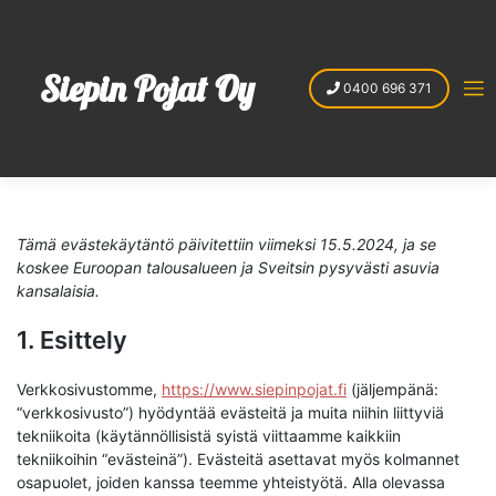
Skip
to
content
Siepin Pojat Oy
0400 696 371
Tämä evästekäytäntö päivitettiin viimeksi 15.5.2024, ja se
koskee Euroopan talousalueen ja Sveitsin pysyvästi asuvia
kansalaisia.
1. Esittely
Verkkosivustomme,
https://www.siepinpojat.fi
(jäljempänä:
“verkkosivusto”) hyödyntää evästeitä ja muita niihin liittyviä
tekniikoita (käytännöllisistä syistä viittaamme kaikkiin
tekniikoihin “evästeinä”). Evästeitä asettavat myös kolmannet
osapuolet, joiden kanssa teemme yhteistyötä. Alla olevassa