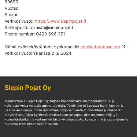
99690
Vuotso
Suomi
Verkkosivusto:
https://www.siepinpojat.fi
Sähköposti:
toimisto@
siepinpojat.fi
Phone number: 0400 696 371
Nämä evästekäytänteet synkronoitiin
cookiedatabase.org
-
verkkosivuston kanssa 21.8.2024.
Siepin Pojat Oy
Maansiirtoliike Siepin Pojat Oy tarjoaa kokonaisvaltaista maanrakennus- ja
kuljetuspalvelua vahvalla ammattitaidolla. Toimimme pääasiassa Inarin kunnan ja
Saariselän alueella, missä tunnemme pohjoisen vaativat olosuhteet ja maaperän
erityispiirteet. Olipa kyseessä omakotitalon tai vapaa-ajan asunnon pohjatyöt,
kunnallistekniikan rakentaminen tai talvikunnossapito, kalustomme ja osaamisemme
takaavat laadukkaan lopputuloksen.