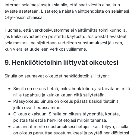
Internet-selaimesi asetuksia niin, että saat viestin aina, kun
eväste asetetaan. Lisätietoja näistä vaihtoehdoista on selaimesi
Ohje-osion ohjeissa.
Huomaa, että verkkosivustomme ei välttämättä toimi kunnolla,
jos kaikki evästeet on poistettu käytöstä. Jos poistat evästeet
selaimestasi, ne sijoitetaan uudelleen suostumuksesi jälkeen,
kun vierailet uudelleen verkkosivuillamme.
9. Henkilötietoihin liittyvät oikeutesi
Sinulla on seuraavat oikeudet henkilötietoihisi liittyen:
Sinulla on oikeus tietää, miksi henkilötietojasi tarvitaan, mitä
niille tapahtuu ja kuinka kauan niitä säilytetään.
Pääsyoikeus: Sinulla on oikeus päästä käsiksi tietoihisi,
jotka ovat tiedossamme.
Oikeus oikaisuun: Sinulla on oikeus täydentää, korjata,
poistaa tai estää henkilötietojasi milloin tahansa.
Jos annat meille suostumuksesi tietojesi käsittelyyn, sinulla
on oikeus peruuttaa suostumuksesi ja pyytää henkilötietosi