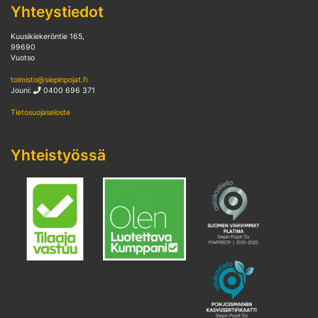
Yhteystiedot
Kuusikiekeröntie 165,
99690
Vuotso
toimisto@siepinpojat.fi
Jouni:
0400 696 371
Tietosuojaseloste
Yhteistyössä