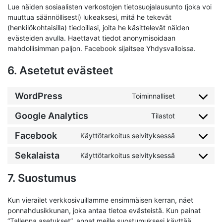
Lue näiden sosiaalisten verkostojen tietosuojalausunto (joka voi
muuttua säännöllisesti) lukeaksesi, mitä he tekevät
(henkilökohtaisilla) tiedoillasi, joita he käsittelevät näiden
evästeiden avulla. Haettavat tiedot anonymisoidaan
mahdollisimman paljon. Facebook sijaitsee Yhdysvalloissa.
6. Asetetut evästeet
WordPress
Toiminnalliset
Consent
to
Google Analytics
Tilastot
Consent
service
to
wordpress
Facebook
Käyttötarkoitus selvityksessä
Consent
service
to
google-
Sekalaista
Käyttötarkoitus selvityksessä
Consent
service
analytics
to
facebook
7. Suostumus
service
sekalaista
Kun vierailet verkkosivuillamme ensimmäisen kerran, näet
ponnahdusikkunan, joka antaa tietoa evästeistä. Kun painat
“Tallenna asetukset”, annat meille suostumuksesi käyttää